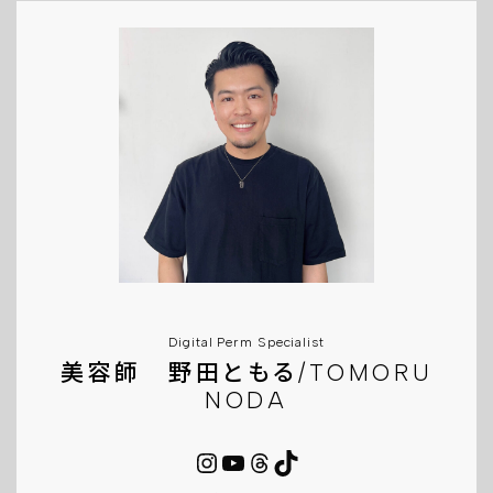
Digital Perm Specialist
美容師 野田ともる/TOMORU
NODA
Instagram
YouTube
Threads
TikTok